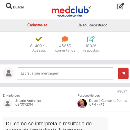
Buscar
Cadastre-se
Já sou cadastrado
Digite o código ou um trecho da mensagem
67.409.717
45.833
16.928
Acessos
comentários
respostas
Escreva sua mensagem
#9697
Enviado por:
Respondido por:
Usuario Anônimo
Dr. José Cerqueira Dantas
09/07/2014
CRM - 473
Dr. como se interpreta o resultado do