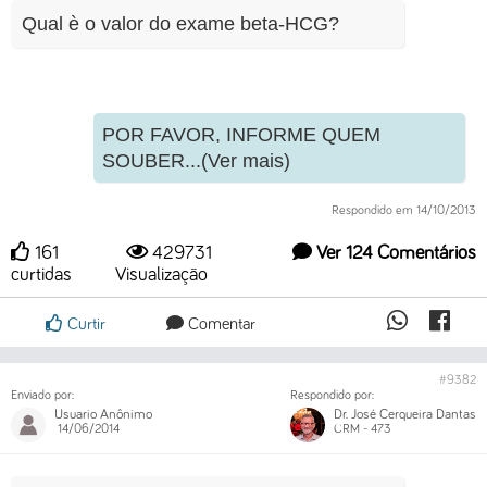
Qual è o valor do exame beta-HCG?
POR FAVOR, INFORME QUEM
SOUBER...(Ver mais)
Respondido em 14/10/2013
161
429731
Ver 124 Comentários
curtidas
Visualização
Curtir
Comentar
#9382
Enviado por:
Respondido por:
Usuario Anônimo
Dr. José Cerqueira Dantas
14/06/2014
CRM - 473