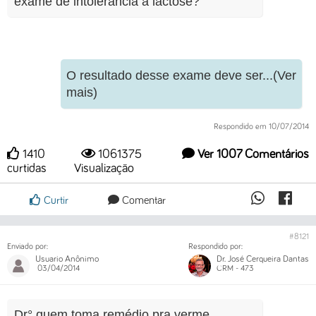
exame de intolerância à lactose?
O resultado desse exame deve ser...(Ver
mais)
Respondido em 10/07/2014
1410
1061375
Ver 1007 Comentários
curtidas
Visualização
Curtir
Comentar
#8121
Enviado por:
Respondido por:
Usuario Anônimo
Dr. José Cerqueira Dantas
03/04/2014
CRM - 473
Dr° quem toma remédio pra verme