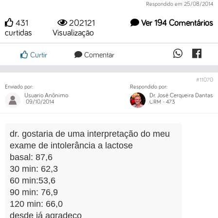
Respondido em 25/08/2014
431
202121
Ver 194 Comentários
curtidas
Visualização
Curtir
Comentar
#11070
Enviado por:
Respondido por:
Usuario Anônimo
Dr. José Cerqueira Dantas
09/10/2014
CRM - 473
dr. gostaria de uma interpretação do meu
exame de intolerância a lactose
basal: 87,6
30 min: 62,3
60 min:53,6
90 min: 76,9
120 min: 66,0
desde já agradeço