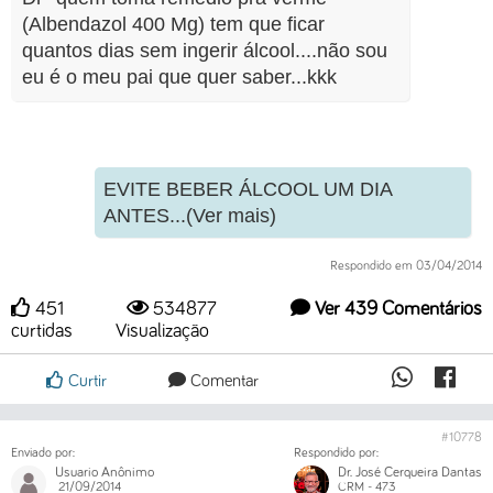
(Albendazol 400 Mg) tem que ficar
quantos dias sem ingerir álcool....não sou
eu é o meu pai que quer saber...kkk
EVITE BEBER ÁLCOOL UM DIA
ANTES...(Ver mais)
Respondido em 03/04/2014
451
534877
Ver 439 Comentários
curtidas
Visualização
Curtir
Comentar
#10778
Enviado por:
Respondido por:
Usuario Anônimo
Dr. José Cerqueira Dantas
21/09/2014
CRM - 473