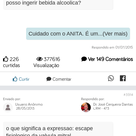
posso ingerir bebida alcoolica?
Cuidado com o ANITA. É um...(Ver mais)
Respondido em 01/07/2015
226
377616
Ver 149 Comentários
curtidas
Visualização
Curtir
Comentar
#3914
Enviado por:
Respondido por:
Usuario Anônimo
Dr. José Cerqueira Dantas
28/05/2013
CRM - 473
o que significa a expressao: escape
fisiologico da valvula mitral