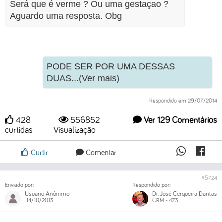
Será que é verme ? Ou uma gestaçao ?
Aguardo uma resposta. Obg
PODE SER POR UMA DESSAS
DUAS...(Ver mais)
Respondido em 29/07/2014
428
556852
Ver 129 Comentários
curtidas
Visualização
Curtir
Comentar
#5724
Enviado por:
Respondido por:
Usuario Anônimo
Dr. José Cerqueira Dantas
14/10/2013
CRM - 473