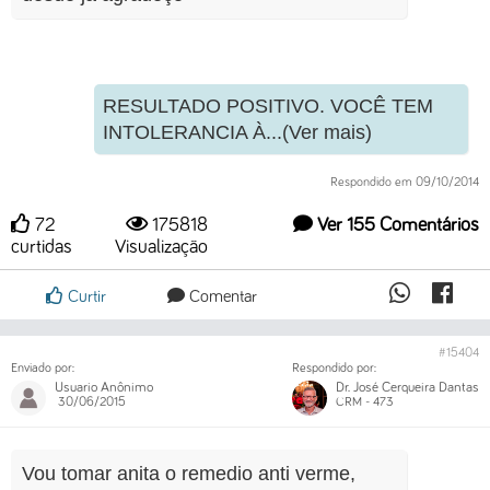
RESULTADO POSITIVO. VOCÊ TEM
INTOLERANCIA À...(Ver mais)
Respondido em 09/10/2014
72
175818
Ver 155 Comentários
curtidas
Visualização
Curtir
Comentar
#15404
Enviado por:
Respondido por:
Usuario Anônimo
Dr. José Cerqueira Dantas
30/06/2015
CRM - 473
Vou tomar anita o remedio anti verme,