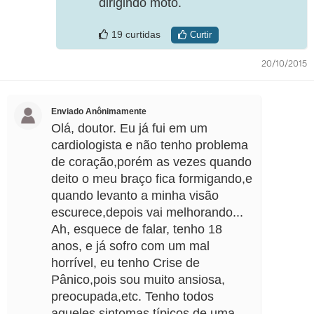
dirigindo moto.
19 curtidas
Curtir
20/10/2015
Enviado Anônimamente
Olá, doutor. Eu já fui em um
cardiologista e não tenho problema
de coração,porém as vezes quando
deito o meu braço fica formigando,e
quando levanto a minha visão
escurece,depois vai melhorando...
Ah, esquece de falar, tenho 18
anos, e já sofro com um mal
horrível, eu tenho Crise de
Pânico,pois sou muito ansiosa,
preocupada,etc. Tenho todos
aqueles sintomas típicos de uma