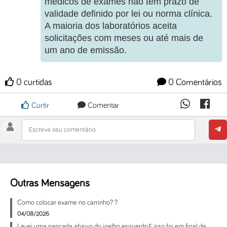
médicos de exames não têm prazo de
validade definido por lei ou norma clínica.
A maioria dos laboratórios aceita
solicitações com meses ou até mais de
um ano de emissão.
0 curtidas
0 Comentários
Curtir
Comentar
Escreva seu comentário
Outras Mensagens
Como colocar exame no carrinho? ?
04/08/2026
Levei uma pancada abaixo do joelho esquerdo.E isso foi em final de