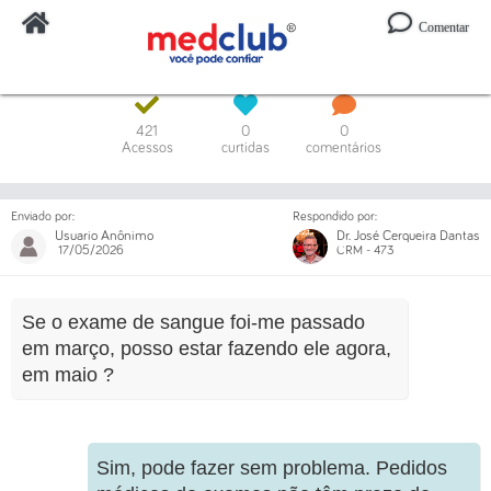
Comentar
Digite o código ou um trecho da mensagem
421
0
0
Acessos
curtidas
comentários
Enviado por:
Respondido por:
Usuario Anônimo
Dr. José Cerqueira Dantas
17/05/2026
CRM - 473
Se o exame de sangue foi-me passado
em março, posso estar fazendo ele agora,
em maio ?
Sim, pode fazer sem problema. Pedidos