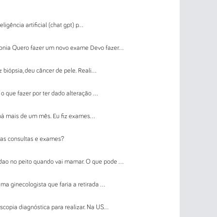
ligência artificial (chat gpt) p...
nia Quero fazer um novo exame Devo fazer...
biópsia, deu câncer de pele. Reali...
o que fazer por ter dado alteração ...
 há mais de um mês. Eu fiz exames...
nas consultas e exames?
o no peito quando vai mamar. O que pode ...
ma ginecologista que faria a retirada ...
copia diagnóstica para realizar. Na US...