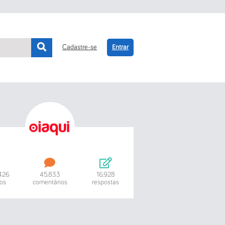
Cadastre-se
Entrar
.426
45.833
16.928
os
comentários
respostas