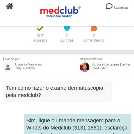
Comentar
Digite o código ou um trecho da mensagem
307
0
0
Acessos
curtidas
comentários
Enviado por:
Respondido por:
Usuario Anônimo
Dr. José Cerqueira Dantas
09/06/2026
CRM - 473
Tem como fazer o exame dermatoscopia
pela medclub?
Sim, ligue ou mande mensagem para o
Whats do Medclub (3131.1881), esclareça