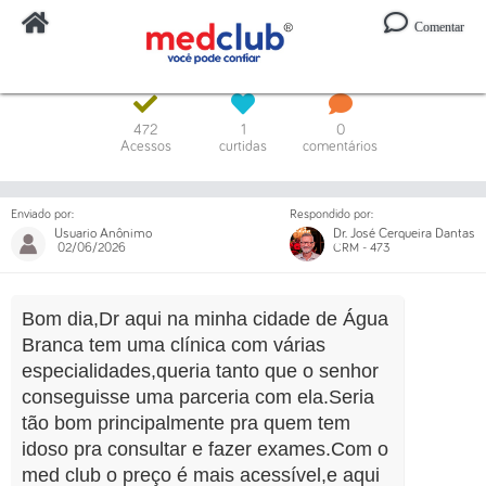
Comentar
Digite o código ou um trecho da mensagem
472
1
0
Acessos
curtidas
comentários
Enviado por:
Respondido por:
Usuario Anônimo
Dr. José Cerqueira Dantas
02/06/2026
CRM - 473
Bom dia,Dr aqui na minha cidade de Água
Branca tem uma clínica com várias
especialidades,queria tanto que o senhor
conseguisse uma parceria com ela.Seria
tão bom principalmente pra quem tem
idoso pra consultar e fazer exames.Com o
med club o preço é mais acessível,e aqui