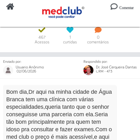
Comentar
Digite o código ou um trecho da mensagem
467
1
0
Acessos
curtidas
comentários
Enviado por:
Respondido por:
Usuario Anônimo
Dr. José Cerqueira Dantas
02/06/2026
CRM - 473
Bom dia,Dr aqui na minha cidade de Água
Branca tem uma clínica com várias
especialidades,queria tanto que o senhor
conseguisse uma parceria com ela.Seria
tão bom principalmente pra quem tem
idoso pra consultar e fazer exames.Com o
med club o preço é mais acessível,e aqui