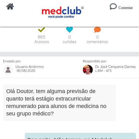
Comentar
Digite o código ou um trecho da mensagem
865
0
0
Acessos
curtidas
comentários
Enviado por:
Respondido por:
Usuario Anônimo
Dr. José Cerqueira Dantas
18/08/2025
CRM - 473
Olá Doutor, tem alguma previsão de
quanto terá estágio extracurricular
remunerado para alunos de medicina no
seu grupo médico?