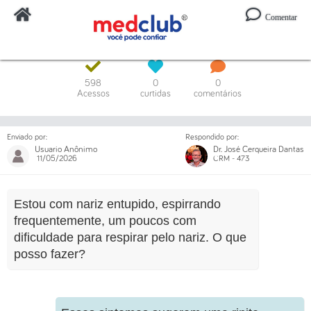
Comentar
Digite o código ou um trecho da mensagem
598
0
0
Acessos
curtidas
comentários
Enviado por:
Respondido por:
Usuario Anônimo
Dr. José Cerqueira Dantas
11/05/2026
CRM - 473
Estou com nariz entupido, espirrando
frequentemente, um poucos com
dificuldade para respirar pelo nariz. O que
posso fazer?