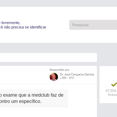
e livremente,
ê não precisa se identificar
Respondido por:
Dr. José Cerqueira Dantas
CRM - 473
67.354
o exame que a medclub faz de
Acess
ontro um específico.