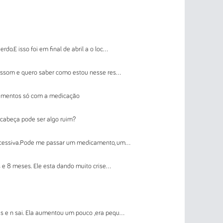
o.E isso foi em final de abril a o loc...
assom e quero saber como estou nesse res...
edimentos só com a medicação
cabeça pode ser algo ruim?
xcessiva.Pode me passar um medicamento, um...
 e 8 meses. Ele esta dando muito crise...
e n sai. Ela aumentou um pouco ,era pequ...