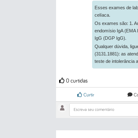
Esses exames de lab
celíaca.
Os exames são: 1. Anti
endomísio IgA (EMA I
IgG (DGP IgG).
Qualquer dúvida, li
(3131.1881): as aten
teste de intolerância 
0 curtidas
Curtir
Co
Escreva seu comentário