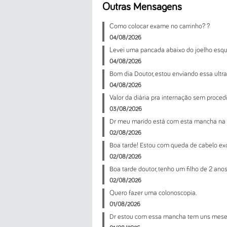
Outras Mensagens
Como colocar exame no carrinho? ?
04/08/2026
Levei uma pancada abaixo do joelho esquerd
04/08/2026
Bom dia Doutor, estou enviando essa ultr
04/08/2026
Valor da diária pra internação sem proc
03/08/2026
Dr meu marido está com esta mancha na 
02/08/2026
Boa tarde! Estou com queda de cabelo e
02/08/2026
Boa tarde doutor, tenho um filho de 2 anos
02/08/2026
Quero fazer uma colonoscopia.
01/08/2026
Dr estou com essa mancha tem uns meses 