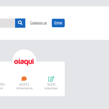
Cadastre-se
Entrar
.193
45.833
16.916
os
comentários
respostas