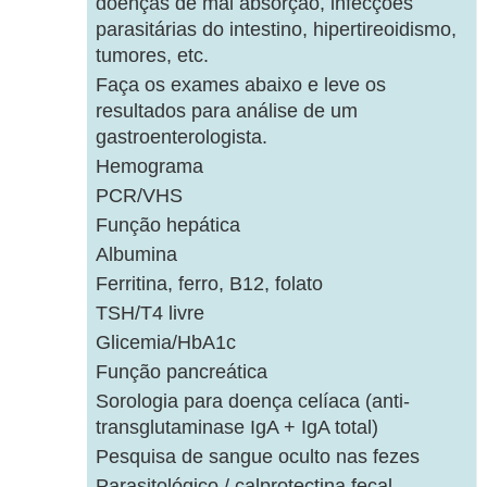
doenças de mal absorção, infecções
parasitárias do intestino, hipertireoidismo,
tumores, etc.
Faça os exames abaixo e leve os
resultados para análise de um
gastroenterologista.
Hemograma
PCR/VHS
Função hepática
Albumina
Ferritina, ferro, B12, folato
TSH/T4 livre
Glicemia/HbA1c
Função pancreática
Sorologia para doença celíaca (anti-
transglutaminase IgA + IgA total)
Pesquisa de sangue oculto nas fezes
Parasitológico / calprotectina fecal