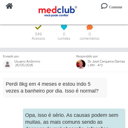
Comentar
Digite o código ou um trecho da mensagem
349
0
0
Acessos
curtidas
comentários
Enviado por:
Respondido por:
Usuario Anônimo
Dr. José Cerqueira Dantas
26/05/2026
CRM - 473
Perdi 8kg em 4 meses e estou indo 5
vezes a banheiro por dia. Isso é normal?
Opa, isso é sério. As causas podem sem
muitas, as mais comuns sendo as