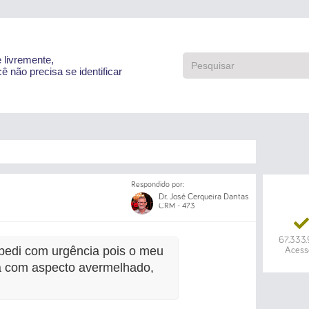
e livremente,
ê não precisa se identificar
Respondido por:
Dr. José Cerqueira Dantas
CRM - 473
67.333
pedi com urgência pois o meu
Acess
tá com aspecto avermelhado,