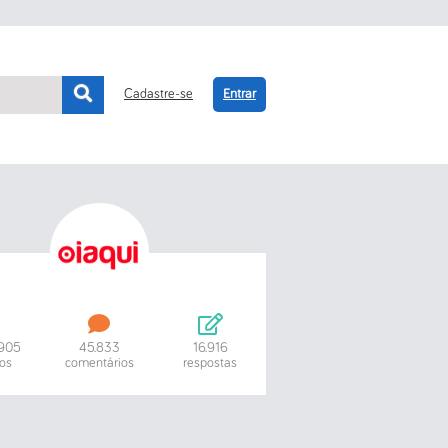
Cadastre-se
Entrar
.905
45.833
16.916
os
comentários
respostas