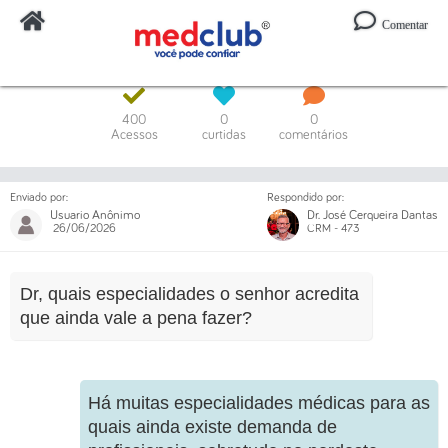
Comentar
Digite o código ou um trecho da mensagem
400
0
0
Acessos
curtidas
comentários
Enviado por:
Respondido por:
Usuario Anônimo
Dr. José Cerqueira Dantas
26/06/2026
CRM - 473
Dr, quais especialidades o senhor acredita
que ainda vale a pena fazer?
Há muitas especialidades médicas para as
quais ainda existe demanda de