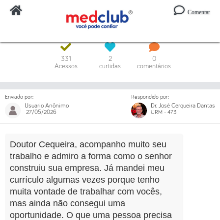
Comentar
Digite o código ou um trecho da mensagem
331
2
0
Acessos
curtidas
comentários
Enviado por:
Respondido por:
Usuario Anônimo
Dr. José Cerqueira Dantas
27/05/2026
CRM - 473
Doutor Cequeira, acompanho muito seu
trabalho e admiro a forma como o senhor
construiu sua empresa. Já mandei meu
currículo algumas vezes porque tenho
muita vontade de trabalhar com vocês,
mas ainda não consegui uma
oportunidade. O que uma pessoa precisa