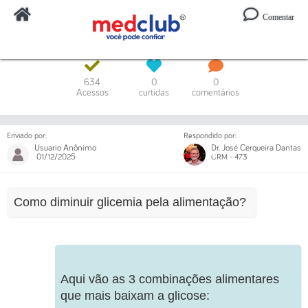
Comentar
Digite o código ou um trecho da mensagem
634
0
0
Acessos
curtidas
comentários
Enviado por:
Respondido por:
Usuario Anônimo
Dr. José Cerqueira Dantas
01/12/2025
CRM - 473
Como diminuir glicemia pela alimentação?
Aqui vão as 3 combinações alimentares
que mais baixam a glicose: