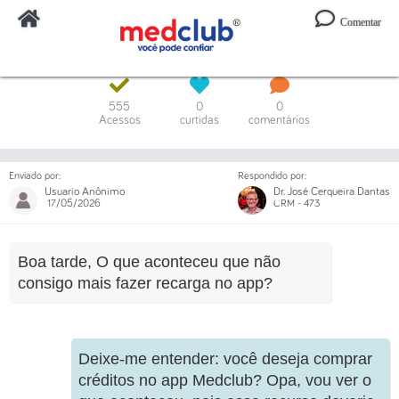
Comentar
Digite o código ou um trecho da mensagem
555
0
0
Acessos
curtidas
comentários
Enviado por:
Respondido por:
Usuario Anônimo
Dr. José Cerqueira Dantas
17/05/2026
CRM - 473
Boa tarde, O que aconteceu que não
consigo mais fazer recarga no app?
Deixe-me entender: você deseja comprar
créditos no app Medclub? Opa, vou ver o