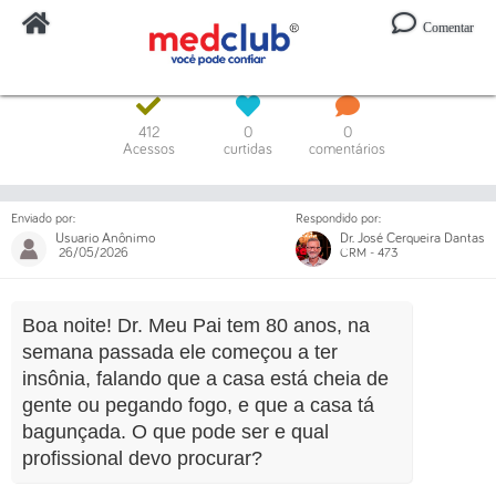
Comentar
Digite o código ou um trecho da mensagem
412
0
0
Acessos
curtidas
comentários
Enviado por:
Respondido por:
Usuario Anônimo
Dr. José Cerqueira Dantas
26/05/2026
CRM - 473
Boa noite! Dr. Meu Pai tem 80 anos, na
semana passada ele começou a ter
insônia, falando que a casa está cheia de
gente ou pegando fogo, e que a casa tá
bagunçada. O que pode ser e qual
profissional devo procurar?