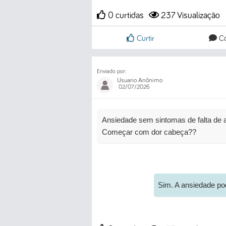
0 curtidas
237
Visualização
Curtir
Co
Enviado por:
Usuario Anônimo
02/07/2026
Ansiedade sem sintomas de falta de ar
Começar com dor cabeça??
Sim. A ansiedade pod