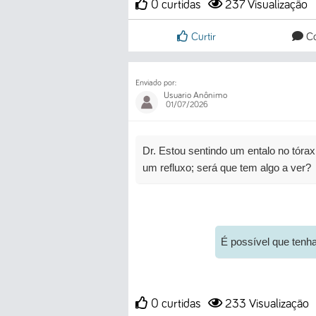
0 curtidas
237
Visualização
Curtir
Co
Enviado por:
Usuario Anônimo
01/07/2026
Dr. Estou sentindo um entalo no tóra
um refluxo; será que tem algo a ver?
É possível que tenha
0 curtidas
233
Visualização