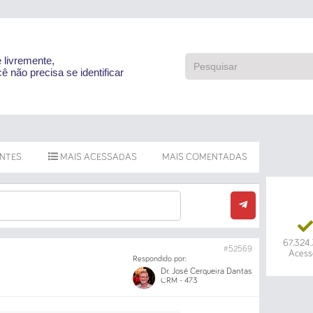
e livremente,
ê não precisa se identificar
ENTES
MAIS ACESSADAS
MAIS COMENTADAS
67.324
#52569
Acess
Respondido por:
Dr. José Cerqueira Dantas
CRM - 473