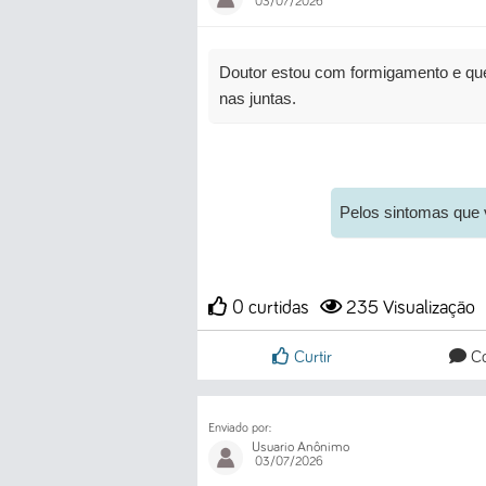
03/07/2026
Doutor estou com formigamento e qu
nas juntas.
Pelos sintomas que 
0 curtidas
235
Visualização
Curtir
Co
Enviado por:
Usuario Anônimo
03/07/2026