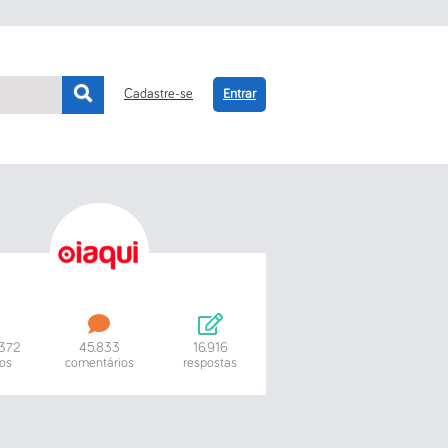
Cadastre-se
Entrar
.372
45.833
16.916
os
comentários
respostas