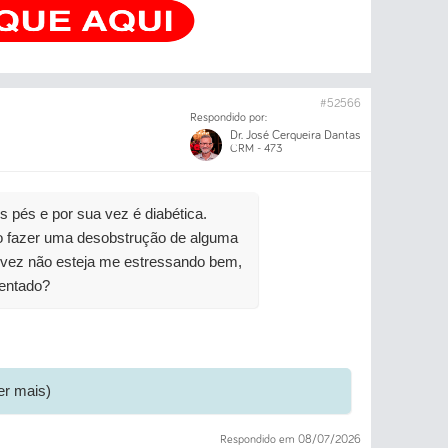
#52566
Respondido por:
Dr. José Cerqueira Dantas
CRM - 473
s pés e por sua vez é diabética.
o fazer uma desobstrução de alguma
Talvez não esteja me estressando bem,
ientado?
er mais)
Respondido em 08/07/2026