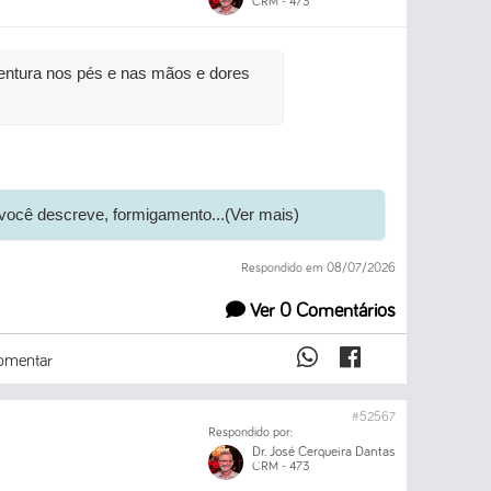
CRM - 473
entura nos pés e nas mãos e dores
você descreve, formigamento...(Ver mais)
Respondido em 08/07/2026
Ver 0 Comentários
mentar
#52567
Respondido por:
Dr. José Cerqueira Dantas
CRM - 473