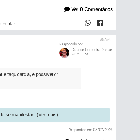
Ver 0 Comentários
mentar
#52565
Respondido por:
Dr. José Cerqueira Dantas
CRM - 473
 e taquicardia, é possível??
e se manifestar...(Ver mais)
Respondido em 08/07/2026